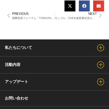
PREVIOUS
NEXT
国際投資フォーラム「TORGONY ZAM 2026」事前説明会を東京で開催
モンゴル・日本先進医療交流セミナー2026をウランバートルで開催
私たちについて
会長からのご挨拶
活動内容
理事・名誉会長のご紹介
事業活動紹介
アップデート
拠点紹介
基本理念
ニュース
お問い合わせ