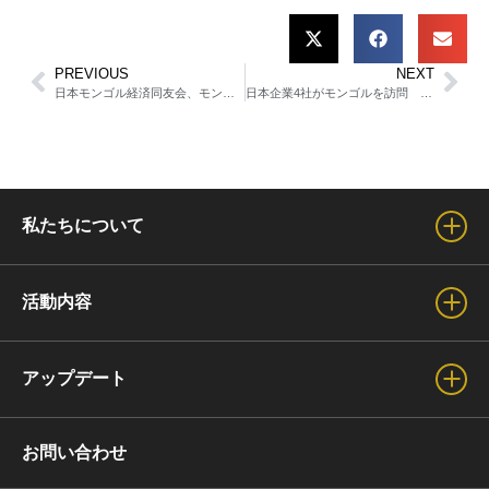
PREVIOUS
NEXT
日本モンゴル経済同友会、モンゴル国商工会議所のプラチナ会員に加入
日本企業4社がモンゴルを訪問 医療・食品・インフラ・投資分野でビジネス連携を協議
私たちについて
会長からのご挨拶
活動内容
理事・名誉会長のご紹介
事業活動紹介
アップデート
拠点紹介
基本理念
ニュース
お問い合わせ