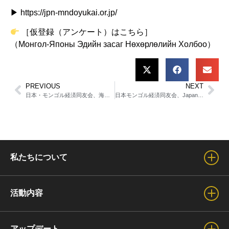
▶
https://jpn-mndoyukai.or.jp/
［仮登録（アンケート）はこちら］
（
Монгол-Японы Эдийн засаг Нөхөрлөлийн Холбоо
）
PREVIOUS
NEXT
日本・モンゴル経済同友会、海外投資家を迎え現地でビジネス交流を実施
日本モンゴル経済同友会、Japan Festival 2026に「プラチナスポンサー」として参画
私たちについて
会長からのご挨拶
活動内容
理事・名誉会長のご紹介
事業活動紹介
アップデート